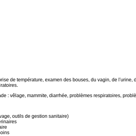
se de température, examen des bouses, du vagin, de l'urine, de l
ratoires.
ade : vêlage, mammite, diarrhée, problèmes respiratoires, probl
vage, outils de gestion sanitaire)
rinaires
aire
soins